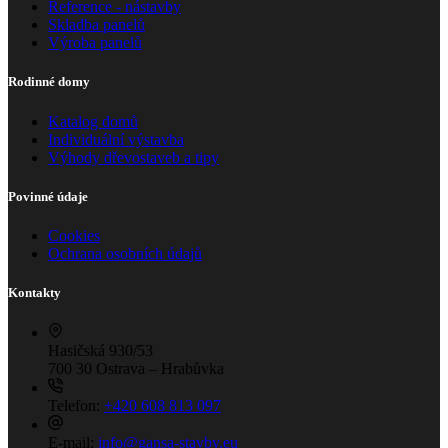
Reference - nástavby
Skladba panelů
Výroba panelů
Rodinné domy
Katalog domů
Individuální výstavba
Výhody dřevostaveb a tipy
Povinné údaje
Cookies
Ochrana osobních údajů
Kontakty
Hasičská 930/53
700 30 Ostrava – Hrabůvka
Telefon:
+420 608 813 097
E-mail:
info@gansa-stavby.eu