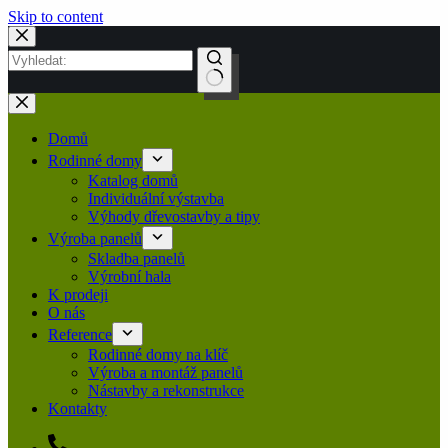
Skip to content
Domů
Rodinné domy
Katalog domů
Individuální výstavba
Výhody dřevostavby a tipy
Výroba panelů
Skladba panelů
Výrobní hala
K prodeji
O nás
Reference
Rodinné domy na klíč
Výroba a montáž panelů
Nástavby a rekonstrukce
Kontakty