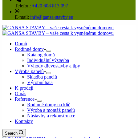
Telefon:
+420 608 813 097
E-mail:
info@gansa-stavby.eu
Domů
Rodinné domy
Katalog domů
Individuální výstavba
Výhody dřevostavby a tipy
Výroba panelů
Skladba panelů
Výrobní hala
K prodeji
O nás
Reference
Rodinné domy na klíč
Výroba a montáž panelů
Nástavby a rekonstrukce
Kontakty
Search