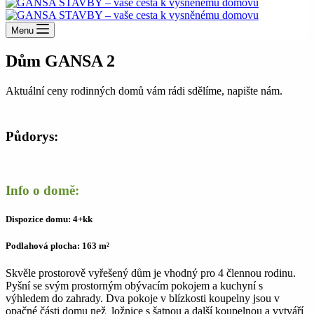
Menu
Dům GANSA 2
Aktuální ceny rodinných domů vám rádi sdělíme, napište nám.
Půdorys:
Info o domě:
Dispozice domu: 4+kk
Podlahová plocha: 163 m²
Skvěle prostorově vyřešený dům je vhodný pro 4 člennou rodinu.
Pyšní se svým prostorným obývacím pokojem a kuchyní s
výhledem do zahrady. Dva pokoje v blízkosti koupelny jsou v
opačné části domu než ložnice s šatnou a další koupelnou a vytváří