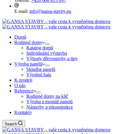
Telefon:
+420 608 813 097
E-mail:
info@gansa-stavby.eu
Domů
Rodinné domy
Katalog domů
Individuální výstavba
Výhody dřevostavby a tipy
Výroba panelů
Skladba panelů
Výrobní hala
K prodeji
O nás
Reference
Rodinné domy na klíč
Výroba a montáž panelů
Nástavby a rekonstrukce
Kontakty
Search