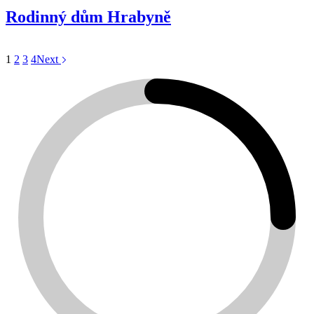
Rodinný dům Hrabyně
1
2
3
4
Next