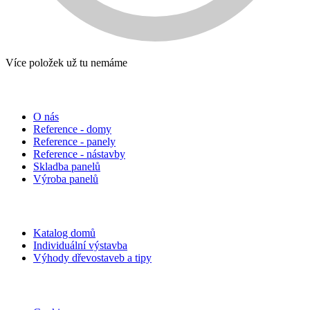
Více položek už tu nemáme
Informace
O nás
Reference - domy
Reference - panely
Reference - nástavby
Skladba panelů
Výroba panelů
Rodinné domy
Katalog domů
Individuální výstavba
Výhody dřevostaveb a tipy
Povinné údaje