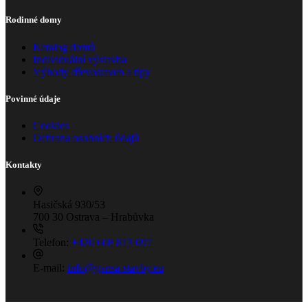
Rodinné domy
Katalog domů
Individuální výstavba
Výhody dřevostaveb a tipy
Povinné údaje
Cookies
Ochrana osobních údajů
Kontakty
Hasičská 930/53
700 30 Ostrava – Hrabůvka
Telefon:
+420 608 813 097
E-mail:
info@gansa-stavby.eu