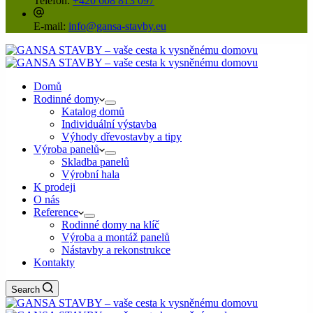
Telefon:
+420 608 813 097
E-mail:
info@gansa-stavby.eu
Domů
Rodinné domy
Katalog domů
Individuální výstavba
Výhody dřevostavby a tipy
Výroba panelů
Skladba panelů
Výrobní hala
K prodeji
O nás
Reference
Rodinné domy na klíč
Výroba a montáž panelů
Nástavby a rekonstrukce
Kontakty
Search