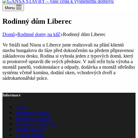
Menu
Rodinný dům Liberec
Domů
Rodinné domy na klíč
Rodinný dům Liberec
Ve Stráži nad Nisou u Liberce jsme realizovali na přání klientů
stavbu bungalovu do fáze před dokončením na předem připravenou
základovou desku. Rodina si vybrala jeden z typových domů, který
si prostorově upravili dle svých představ. V naší režii byla výroba a
montáž panelů, vodoinstalace a odpady, dodávka a montáž střešního
systému včetně komínu, dodání oken, vchodových dveří a
sádrokartonářské práce.
Informace
O nás
Reference - domy
Reference - panely
Reference - nástavby
Skladba panelů
Výroba panelů