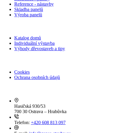
Reference - nástavby
Skladba panelů
Výroba panelů
Rodinné domy
Katalog domů
Individuální výstavba
Výhody dřevostaveb a tipy
Povinné údaje
Cookies
Ochrana osobních údajů
Kontakty
Hasičská 930/53
700 30 Ostrava – Hrabůvka
Telefon:
+420 608 813 097