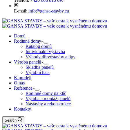
Telefon:
+420 608 813 097
E-mail:
info@gansa-stavby.eu
Domů
Rodinné domy
Katalog domů
Individuální výstavba
Výhody dřevostavby a tipy
Výroba panelů
Skladba panelů
Výrobní hala
K prodeji
O nás
Reference
Rodinné domy na klíč
Výroba a montáž panelů
Nástavby a rekonstrukce
Kontakty
Search