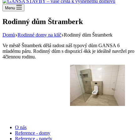
Menu
Rodinný dům Štramberk
Domů
Rodinné domy na klíč
Rodinný dům Štramberk
Ve městě Štramberk dělá radost náš typový dům GANSA 6
mladému páru. Rodinný dům s dispozicí 4kk je ideálně navržel pro
4člennou rodinu.
Informace
O nás
Reference - domy
Reference - panely